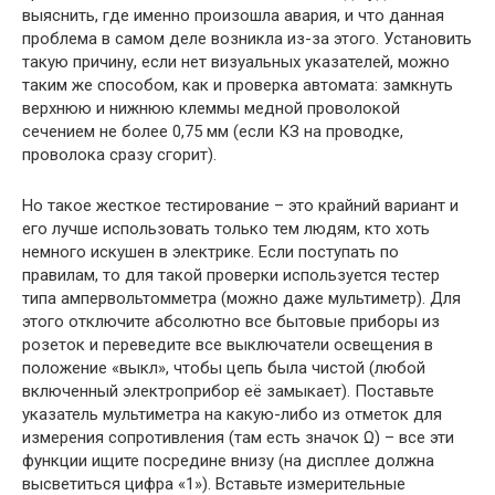
выяснить, где именно произошла авария, и что данная
проблема в самом деле возникла из-за этого. Установить
такую причину, если нет визуальных указателей, можно
таким же способом, как и проверка автомата: замкнуть
верхнюю и нижнюю клеммы медной проволокой
сечением не более 0,75 мм (если КЗ на проводке,
проволока сразу сгорит).
Но такое жесткое тестирование – это крайний вариант и
его лучше использовать только тем людям, кто хоть
немного искушен в электрике. Если поступать по
правилам, то для такой проверки используется тестер
типа ампервольтомметра (можно даже мультиметр). Для
этого отключите абсолютно все бытовые приборы из
розеток и переведите все выключатели освещения в
положение «выкл», чтобы цепь была чистой (любой
включенный электроприбор её замыкает). Поставьте
указатель мультиметра на какую-либо из отметок для
измерения сопротивления (там есть значок Ω) – все эти
функции ищите посредине внизу (на дисплее должна
высветиться цифра «1»). Вставьте измерительные