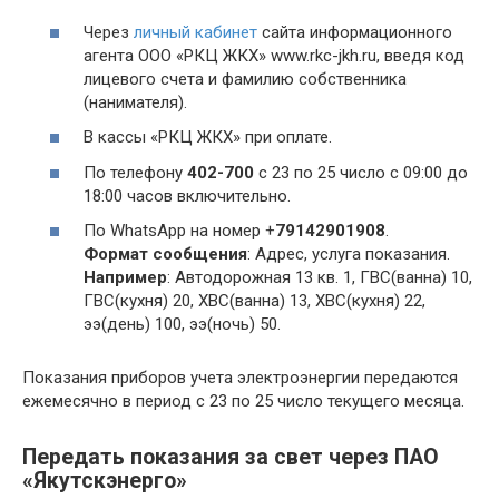
Через
личный кабинет
сайта информационного
агента ООО «РКЦ ЖКХ» www.rkc-jkh.ru, введя код
лицевого счета и фамилию собственника
(нанимателя).
В кассы «РКЦ ЖКХ» при оплате.
По телефону
402-700
с 23 по 25 число c 09:00 до
18:00 часов включительно.
По WhatsApp на номер +
79142901908
.
Формат сообщения
: Адрес, услуга показания.
Например
: Автодорожная 13 кв. 1, ГВС(ванна) 10,
ГВС(кухня) 20, ХВС(ванна) 13, ХВС(кухня) 22,
ээ(день) 100, ээ(ночь) 50.
Показания приборов учета электроэнергии передаются
ежемесячно в период с 23 по 25 число текущего месяца.
Передать показания за свет через ПАО
«Якутскэнерго»