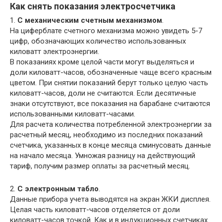
Как снять показания электросчетчика
1.
С механическим счетным механизмом
.
На циферблате счетного механизма можно увидеть 5-7
цифр, обозначающих количество использованных
киловатт электроэнергии.
В показаниях кроме целой части могут выделяться и
доли киловатт-часов, обозначенные чаще всего красным
цветом. При снятии показаний берут только целую часть
киловатт-часов, доли не считаются. Если десятичные
знаки отсутствуют, все показания на барабане считаются
использованными киловатт-часами.
Для расчета количества потребленной электроэнергии за
расчетный месяц, необходимо из последних показаний
счетчика, указанных в конце месяца сминусовать данные
на начало месяца. Умножая разницу на действующий
тариф, получим размер оплаты за расчетный месяц.
2.
С электронным табло
.
Данные прибора учета выводятся на экран ЖКИ дисплея.
Целая часть киловатт-часов отделяется от доли
киловатт-часов точкой. Как и в индукционных счетчиках