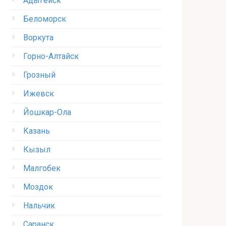
Адыгейск
Беломорск
Воркута
Горно-Алтайск
Грозный
Ижевск
Йошкар-Ола
Казань
Кызыл
Малгобек
Моздок
Нальчик
Саранск