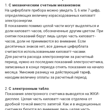
1.
С механическим счетным механизмом
.
На циферблате прибора можно увидеть 5, 6 или 7 цифр,
определяющих величину израсходованных киловатт
электроэнергии.
В показаниях помимо целой части могут выделяться и
доли киловатт-часов, обозначенные другим цветом. При
снятии показаний берут лишь целую часть киловатт-
часов, доли не принимаются во внимание. Если
десятичных знаков нет, все данные циферблата
считаются использованными киловатт-часами.
Для расчета расхода электроэнергии за расчетный
период, нужно из последних показаний электросчетчика,
записанных в конце периода отнять показания на начало
месяца. Умножив разницу на действующий тариф,
находим величину оплаты за расчетный период.
2.
С электронным табло
.
Показания электронного счетчика выводятся на ЖКИ-
дисплее. Целая часть киловатт-часов отделена от
дробной точкой вместо запятой. Как и в индукционных
счетчиках берется во внимание лишь целая часть.