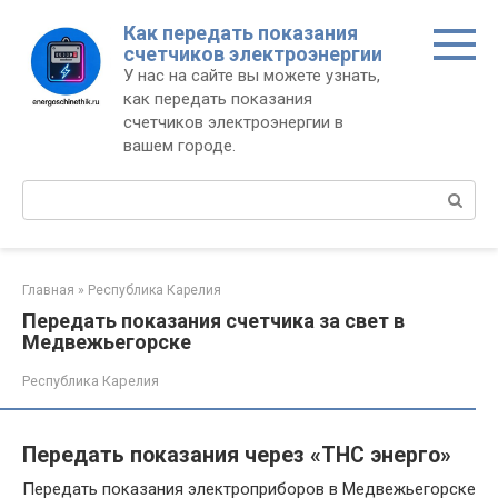
Перейти
Как передать показания
к
счетчиков электроэнергии
контенту
У нас на сайте вы можете узнать,
как передать показания
счетчиков электроэнергии в
вашем городе.
Поиск:
Главная
»
Республика Карелия
Передать показания счетчика за свет в
Медвежьегорске
Республика Карелия
Передать показания через «ТНС энерго»
Передать показания электроприборов в Медвежьегорске