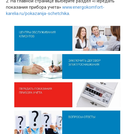
2. На главной странице выберите раздел «Передать
показания прибора учета»
www.energokomfort-
karelia.ru/pokazanija-schetchika
.