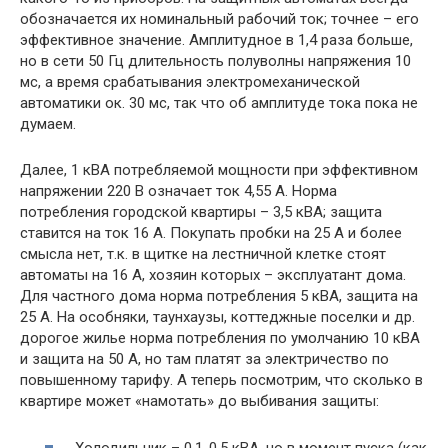
обозначается их номинальный рабочий ток; точнее – его
эффективное значение. Амплитудное в 1,4 раза больше,
но в сети 50 Гц длительность полуволны напряжения 10
мс, а время срабатывания электромеханической
автоматики ок. 30 мс, так что об амплитуде тока пока не
думаем.
Далее, 1 кВА потребляемой мощности при эффективном
напряжении 220 В означает ток 4,55 А. Норма
потребления городской квартиры – 3,5 кВА; защита
ставится на ток 16 А. Покупать пробки на 25 А и более
смысла нет, т.к. в щитке на лестничной клетке стоят
автоматы на 16 А, хозяин которых – эксплуатант дома.
Для частного дома норма потребления 5 кВА, защита на
25 А. На особняки, таунхаузы, коттеджные поселки и др.
дорогое жилье норма потребления по умолчанию 10 кВА
и защита на 50 А, но там платят за электричество по
повышенному тарифу. А теперь посмотрим, что сколько в
квартире может «намотать» до выбивания защиты:
Холодильник – 0,1-0,5 кВА, но в момент пуска (как