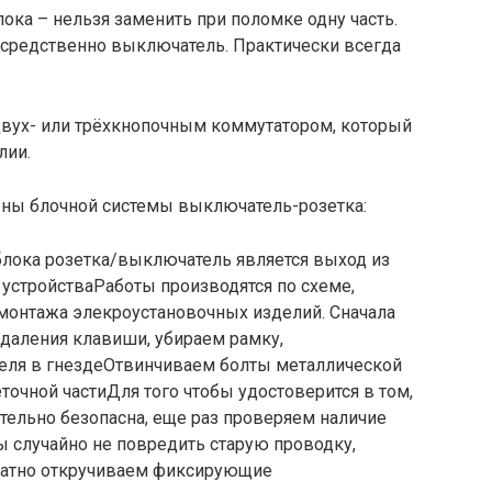
ока – нельзя заменить при поломке одну часть.
осредственно выключатель. Практически всегда
 двух- или трёхкнопочным коммутатором, который
лии.
ны блочной системы выключатель-розетка:
блока розетка/выключатель является выход из
 устройстваРаботы производятся по схеме,
монтажа элекроустановочных изделий. Сначала
даления клавиши, убираем рамку,
ля в гнездеОтвинчиваем болты металлической
очной частиДля того чтобы удостоверится в том,
ительно безопасна, еще раз проверяем наличие
ы случайно не повредить старую проводку,
уратно откручиваем фиксирующие