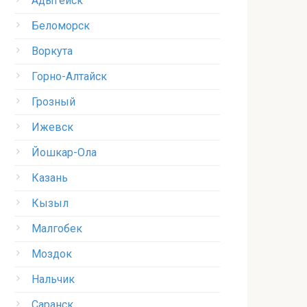
Адыгейск
Беломорск
Воркута
Горно-Алтайск
Грозный
Ижевск
Йошкар-Ола
Казань
Кызыл
Малгобек
Моздок
Нальчик
Саранск