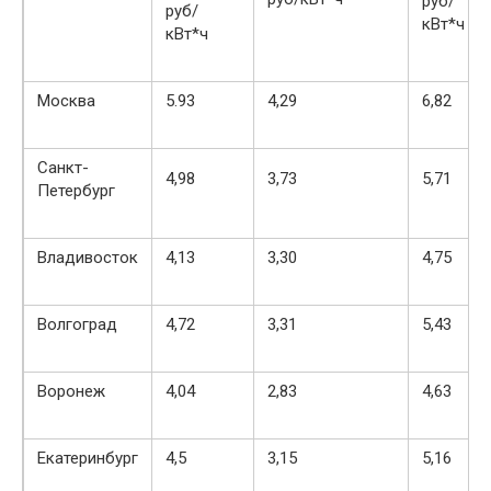
руб/
руб/
кВт*ч
кВт*ч
Москва
5.93
4,29
6,82
Санкт-
4,98
3,73
5,71
Петербург
Владивосток
4,13
3,30
4,75
Волгоград
4,72
3,31
5,43
Воронеж
4,04
2,83
4,63
Екатеринбург
4,5
3,15
5,16