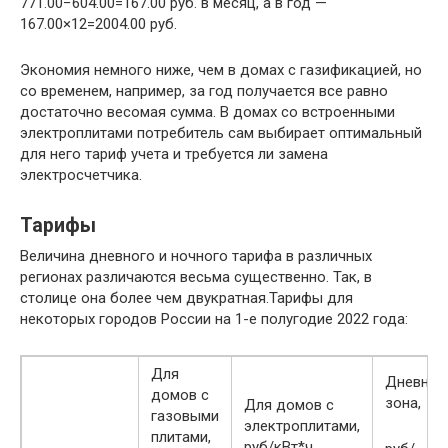
771.00−604.00=167.00 руб. в месяц, а в год —
167.00×12=2004.00 руб.
Экономия немного ниже, чем в домах с газификацией, но
со временем, например, за год получается все равно
достаточно весомая сумма. В домах со встроенными
электроплитами потребитель сам выбирает оптимальный
для него тариф учета и требуется ли замена
электросчетчика.
Тарифы
Величина дневного и ночного тарифа в различных
регионах различаются весьма существенно. Так, в
столице она более чем двукратная.Тарифы для
некоторых городов России на 1-е полугодие 2022 года:
Для
Дневная
домов с
зона,
Для домов с
газовыми
электроплитами,
плитами,
руб/кВт*ч