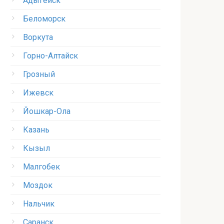
Адыгейск
Беломорск
Воркута
Горно-Алтайск
Грозный
Ижевск
Йошкар-Ола
Казань
Кызыл
Малгобек
Моздок
Нальчик
Саранск