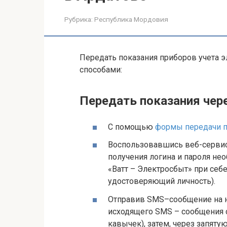
Рубрика:
Республика Мордовия
Передать показания приборов учета
способами:
Передать показания чер
С помощью
формы передачи п
Воспользовавшись веб-сервис
получения логина и пароля не
«Ватт – Электросбыт» при себе
удостоверяющий личность).
Отправив SMS–сообщение на 
исходящего SMS – сообщения с
кавычек), затем, через запятую