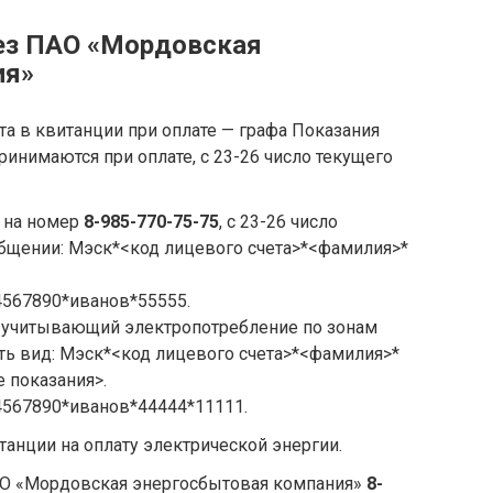
ез ПАО «Мордовская
ия»
та в квитанции при оплате — графа Показания
ринимаются при оплате, с 23-26 число текущего
 на номер
8-985-770-75-75
, с 23-26 число
общении: Мэск*<код лицевого счета>*<фамилия>*
567890*иванов*55555.
к, учитывающий электропотребление по зонам
еть вид: Мэск*<код лицевого счета>*<фамилия>*
 показания>.
567890*иванов*44444*11111.
танции на оплату электрической энергии.
АО «Мордовская энергосбытовая компания»
8-