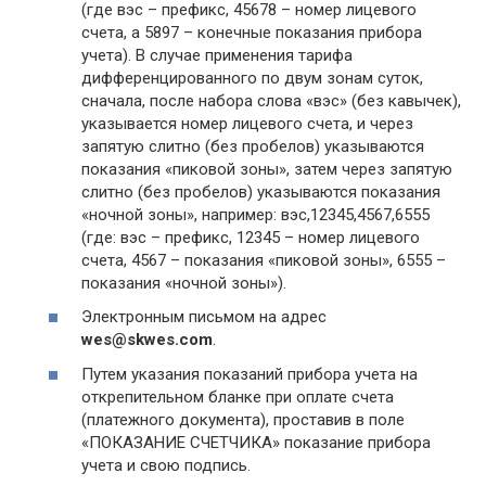
(где вэс – префикс, 45678 – номер лицевого
счета, а 5897 – конечные показания прибора
учета). В случае применения тарифа
дифференцированного по двум зонам суток,
сначала, после набора слова «вэс» (без кавычек),
указывается номер лицевого счета, и через
запятую слитно (без пробелов) указываются
показания «пиковой зоны», затем через запятую
слитно (без пробелов) указываются показания
«ночной зоны», например: вэс,12345,4567,6555
(где: вэс – префикс, 12345 – номер лицевого
счета, 4567 – показания «пиковой зоны», 6555 –
показания «ночной зоны»).
Электронным письмом на адрес
wes@skwes.com
.
Путем указания показаний прибора учета на
открепительном бланке при оплате счета
(платежного документа), проставив в поле
«ПОКАЗАНИЕ СЧЕТЧИКА» показание прибора
учета и свою подпись.