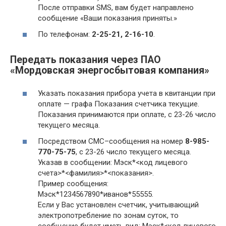
После отправки SMS, вам будет направлено
сообщение «Ваши показания приняты.»
По телефонам:
2-25-21, 2-16-10
.
Передать показания через ПАО
«Мордовская энергосбытовая компания»
Указать показания прибора учета в квитанции при
оплате — графа Показания счетчика текущие.
Показания принимаются при оплате, с 23-26 число
текущего месяца.
Посредством СМС–сообщения на номер
8-985-
770-75-75
, с 23-26 число текущего месяца.
Указав в сообщении: Мэск*<код лицевого
счета>*<фамилия>*<показания>.
Пример сообщения:
Мэск*1234567890*иванов*55555.
Если у Вас установлен счетчик, учитывающий
электропотребление по зонам суток, то
сообщение будет иметь вид: Мэск*<код лицевого