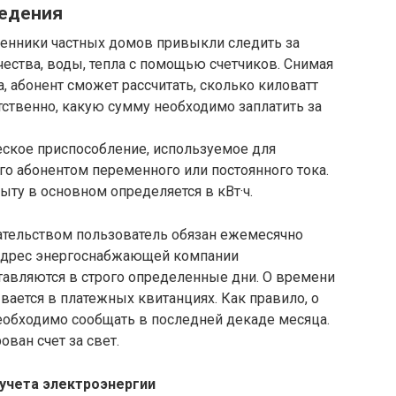
ведения
енники частных домов привыкли следить за
ства, воды, тепла с помощью счетчиков. Снимая
 абонент сможет рассчитать, сколько киловатт
тственно, какую сумму необходимо заплатить за
еское приспособление, используемое для
о абонентом переменного или постоянного тока.
ыту в основном определяется в кВт·ч.
дательством пользователь обязан ежемесячно
 адрес энергоснабжающей компании
тавляются в строго определенные дни. О времени
вается в платежных квитанциях. Как правило, о
еобходимо сообщать в последней декаде месяца.
ван счет за свет.
учета электроэнергии