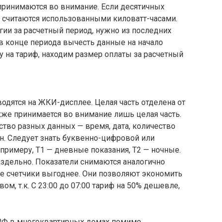
 принимаются во внимание. Если десятичных
а считаются использованными киловатт-часами.
гии за расчетный период, нужно из последних
 в конце периода вычесть данные на начало
 на тариф, находим размер оплаты за расчетный
одятся на ЖКИ-дисплее. Целая часть отделена от
акже принимается во внимание лишь целая часть.
тво разных данных — время, дата, количество
н. Следует знать буквенно-цифровой или
примеру, Т1 — дневные показания, Т2 — ночные.
аздельно. Показатели снимаются аналогично
 счетчики выгоднее. Они позволяют экономить
ом, т.к. С 23:00 до 07:00 тариф на 50% дешевле,
 РФ в многоквартирных домах помимо