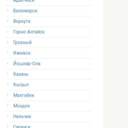
Адыгейск
Беломорск
Воркута
Горно-Алтайск
Грозный
Ижевск
Йошкар-Ола
Казань
Кызыл
Малгобек
Моздок
Нальчик
Саранск