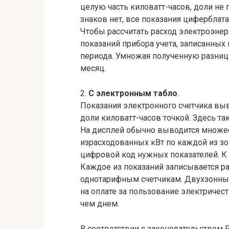
целую часть киловатт-часов, доли не
знаков нет, все показания циферблат
Чтобы рассчитать расход электроэнер
показаний прибора учета, записанных
периода. Умножая полученную разницу
месяц.
2.
С электронным табло
.
Показания электронного счетчика выв
доли киловатт-часов точкой. Здесь т
На дисплей обычно выводится множес
израсходованных кВт по каждой из зо
цифровой код нужных показателей. К 
Каждое из показаний записывается р
однотарифным счетчикам. Двухзонные
на оплате за пользование электричеств
чем днем.
В соответствии с законодательством