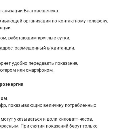
ганизации Благовещенска.
живающей организации по контактному телефону,
нции.
ом, работающим круглые сутки.
адрес, размещенный в квитанции.
ернет удобно передавать показания,
ютером или смартфоном.
троэнергии
мом
.
 цифр, показывающих величину потребленных
могут указываться и доли киловатт-часов,
расным. При снятии показаний берут только