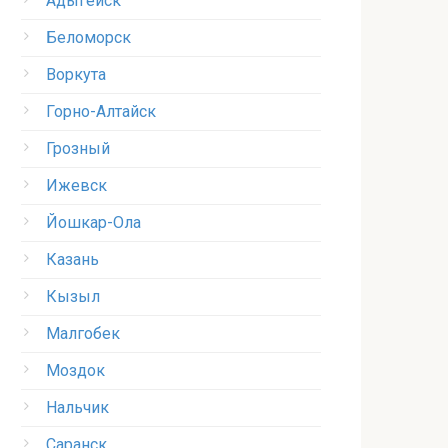
Адыгейск
Беломорск
Воркута
Горно-Алтайск
Грозный
Ижевск
Йошкар-Ола
Казань
Кызыл
Малгобек
Моздок
Нальчик
Саранск