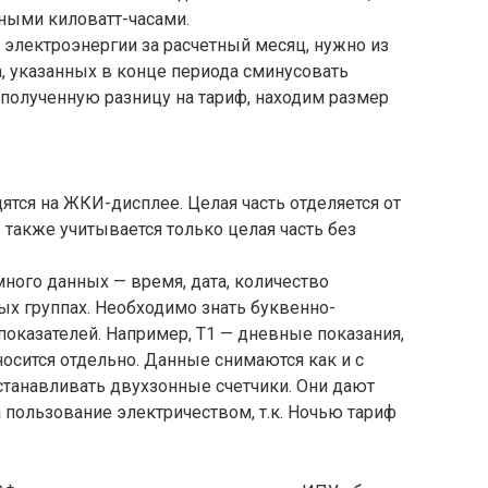
ными киловатт-часами.
 электроэнергии за расчетный месяц, нужно из
, указанных в конце периода сминусовать
 полученную разницу на тариф, находим размер
тся на ЖКИ-дисплее. Целая часть отделяется от
 также учитывается только целая часть без
ного данных — время, дата, количество
ых группах. Необходимо знать буквенно-
оказателей. Например, Т1 — дневные показания,
носится отдельно. Данные снимаются как и с
станавливать двухзонные счетчики. Они дают
 пользование электричеством, т.к. Ночью тариф