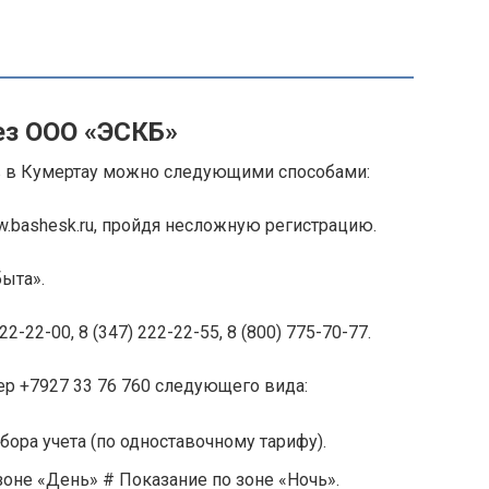
ез OOO «ЭСКБ»
в в Кумертау можно следующими способами:
w.bashesk.ru, пройдя несложную регистрацию.
ыта».
2-22-00, 8 (347) 222-22-55, 8 (800) 775-70-77.
р +7927 33 76 760 следующего вида:
ора учета (по одноставочному тарифу).
зоне «День» # Показание по зоне «Ночь».