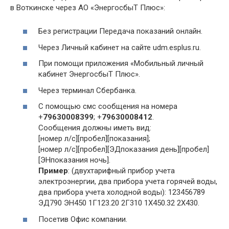
в Воткинске через АО «ЭнергосбыТ Плюс»:
Без регистрации Передача показаний онлайн.
Через Личный кабинет на сайте udm.esplus.ru.
При помощи приложения «Мобильный личный
кабинет ЭнергосбыТ Плюс».
Через терминал Сбербанка.
С помощью смс сообщения на номера
+
79630008399
; +
79630008412
.
Сообщения должны иметь вид:
[номер л/с][пробел][показания];
[номер л/с][пробел][ЭДпоказания день][пробел]
[ЭНпоказания ночь].
Пример
: (двухтарифный прибор учета
электроэнергии, два прибора учета горячей воды,
два прибора учета холодной воды): 123456789
ЭД790 ЭН450 1Г123.20 2Г310 1Х450.32 2Х430.
Посетив Офис компании.