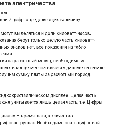
чета электричества
мом
.
6 или 7 цифр, определяющих величину
могут выделяться и доли киловатт-часов,
азания берут только целую часть киловатт-
чных знаков нет, все показания на табло
асами.
гии за расчетный месяц, необходимо из
анных в конце месяца вычесть данные на начало
получим сумму платы за расчетный период.
жидкокристаллическом дисплее. Целая часть
также учитывается лишь целая часть, т.е. Цифры,
анных — время, дата, количество
арифных группах. Необходимо знать цифровой