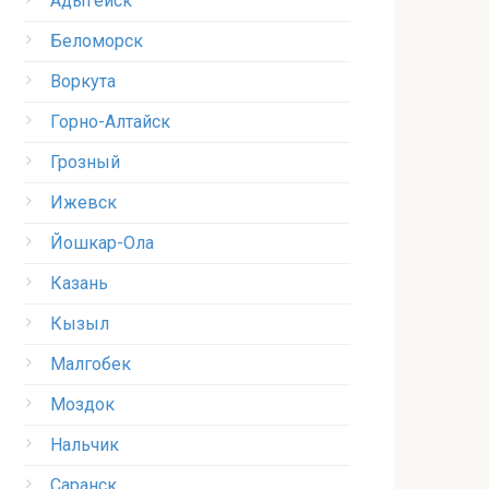
Адыгейск
Беломорск
Воркута
Горно-Алтайск
Грозный
Ижевск
Йошкар-Ола
Казань
Кызыл
Малгобек
Моздок
Нальчик
Саранск