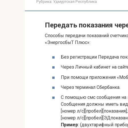
Рубрика:
Удмуртская Республика
Передать показания чер
Способы передачи показаний счетчик
«ЭнергосбыТ Плюс»:
Без регистрации Передача пок
Через Личный кабинет на сайте 
При помощи приложения «Моб
Через терминал Сбербанка.
С помощью смс сообщения на 
Сообщения должны иметь вид
[номер л/с][пробел][показания];
[номер л/с][пробел][ЭДпоказан
Пример
: (двухтарифный прибо