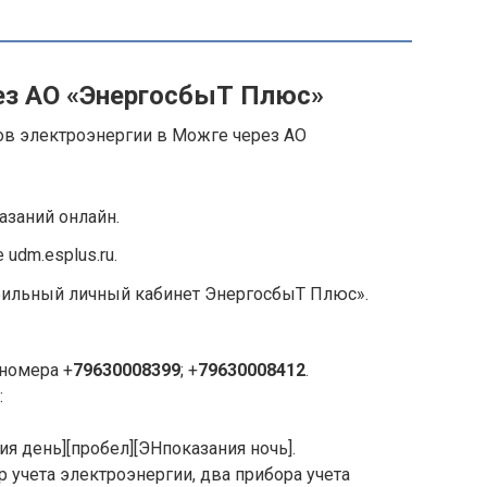
ез АО «ЭнергосбыТ Плюс»
ов электроэнергии в Можге через АО
азаний онлайн.
udm.esplus.ru.
ильный личный кабинет ЭнергосбыТ Плюс».
номера +
79630008399
; +
79630008412
.
:
ия день][пробел][ЭНпоказания ночь].
р учета электроэнергии, два прибора учета