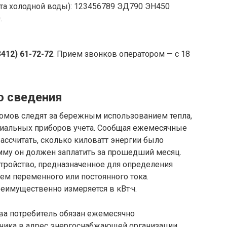
ета холодной воды): 123456789 ЭД790 ЭН450
.
3412) 61-72-72
. Прием звонков оператором — с 18
о сведения
омов следят за бережным использованием тепла,
циальных приборов учета. Сообщая ежемесячные
ассчитать, сколько киловатт энергии было
умму он должен заплатить за прошедший месяц.
стройство, предназначенное для определения
ем переменного или постоянного тока.
еимущественно измеряется в кВт·ч.
ва потребитель обязан ежемесячно
тчика в адрес энергоснабжающей организации