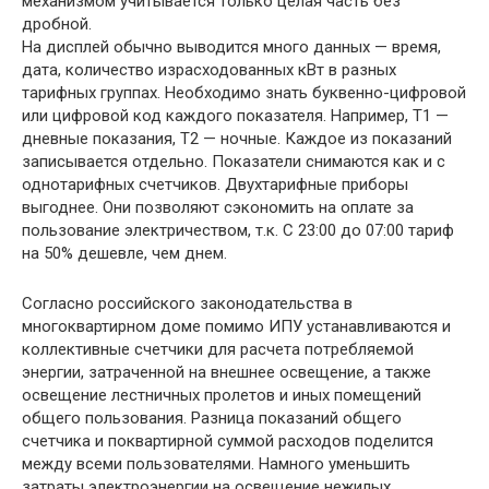
механизмом учитывается только целая часть без
дробной.
На дисплей обычно выводится много данных — время,
дата, количество израсходованных кВт в разных
тарифных группах. Необходимо знать буквенно-цифровой
или цифровой код каждого показателя. Например, Т1 —
дневные показания, Т2 — ночные. Каждое из показаний
записывается отдельно. Показатели снимаются как и с
однотарифных счетчиков. Двухтарифные приборы
выгоднее. Они позволяют сэкономить на оплате за
пользование электричеством, т.к. С 23:00 до 07:00 тариф
на 50% дешевле, чем днем.
Согласно российского законодательства в
многоквартирном доме помимо ИПУ устанавливаются и
коллективные счетчики для расчета потребляемой
энергии, затраченной на внешнее освещение, а также
освещение лестничных пролетов и иных помещений
общего пользования. Разница показаний общего
счетчика и поквартирной суммой расходов поделится
между всеми пользователями. Намного уменьшить
затраты электроэнергии на освещение нежилых