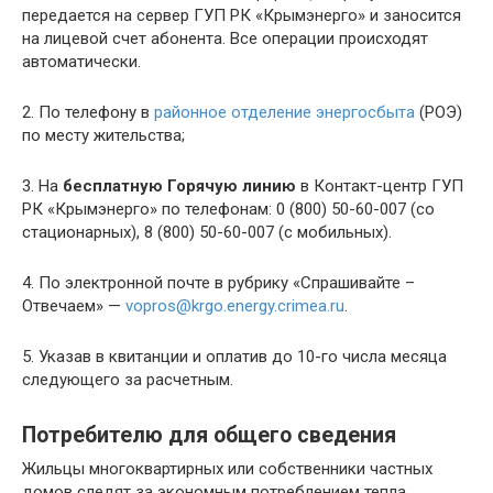
передается на сервер ГУП РК «Крымэнерго» и заносится
на лицевой счет абонента. Все операции происходят
автоматически.
2. По телефону в
районное отделение энергосбыта
(РОЭ)
по месту жительства;
3. На
бесплатную Горячую линию
в Контакт-центр ГУП
РК «Крымэнерго» по телефонам: 0 (800) 50-60-007 (со
стационарных), 8 (800) 50-60-007 (с мобильных).
4. По электронной почте в рубрику «Спрашивайте –
Отвечаем» —
vopros@krgo.energy.crimea.ru
.
5. Указав в квитанции и оплатив до 10-го числа месяца
следующего за расчетным.
Потребителю для общего сведения
Жильцы многоквартирных или собственники частных
домов следят за экономным потреблением тепла,