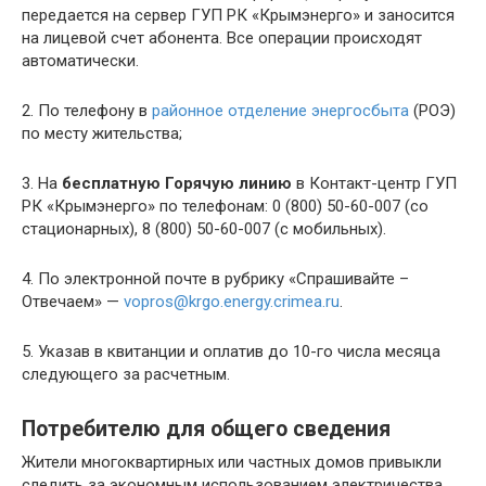
передается на сервер ГУП РК «Крымэнерго» и заносится
на лицевой счет абонента. Все операции происходят
автоматически.
2. По телефону в
районное отделение энергосбыта
(РОЭ)
по месту жительства;
3. На
бесплатную Горячую линию
в Контакт-центр ГУП
РК «Крымэнерго» по телефонам: 0 (800) 50-60-007 (со
стационарных), 8 (800) 50-60-007 (с мобильных).
4. По электронной почте в рубрику «Спрашивайте –
Отвечаем» —
vopros@krgo.energy.crimea.ru
.
5. Указав в квитанции и оплатив до 10-го числа месяца
следующего за расчетным.
Потребителю для общего сведения
Жители многоквартирных или частных домов привыкли
следить за экономным использованием электричества,