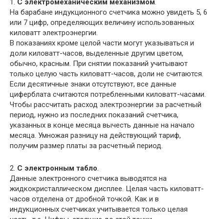
1.
С электромеханическим механизмом
.
На барабане индукционного счетчика можно увидеть 5, 6
или 7 цифр, определяющих величину использованных
киловатт электроэнергии.
В показаниях кроме целой части могут указываться и
доли киловатт-часов, выделенные другим цветом,
обычно, красным. При снятии показаний учитывают
только целую часть киловатт-часов, доли не считаются.
Если десятичные знаки отсутствуют, все данные
циферблата считаются потребленными киловатт-часами.
Чтобы рассчитать расход электроэнергии за расчетный
период, нужно из последних показаний счетчика,
указанных в конце месяца вычесть данные на начало
месяца. Умножая разницу на действующий тариф,
получим размер платы за расчетный период.
2.
С электронным табло
.
Данные электронного счетчика выводятся на
жидкокристаллическом дисплее. Целая часть киловатт-
часов отделена от дробной точкой. Как и в
индукционных счетчиках учитывается только целая